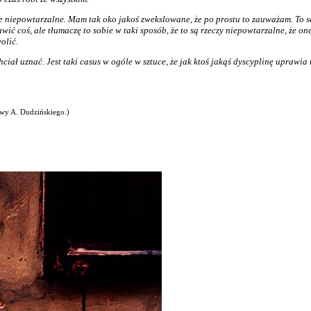
łnie niepowtarzalne. Mam tak oko jakoś zwekslowane, że po prostu to zauważam. To 
ć coś, ale tłumaczę to sobie w taki sposób, że to są rzeczy niepowtarzalne, że one 
olić.
iał uznać. Jest taki casus w ogóle w sztuce, że jak ktoś jakąś dyscyplinę uprawia t
awy A. Dudzińskiego.)