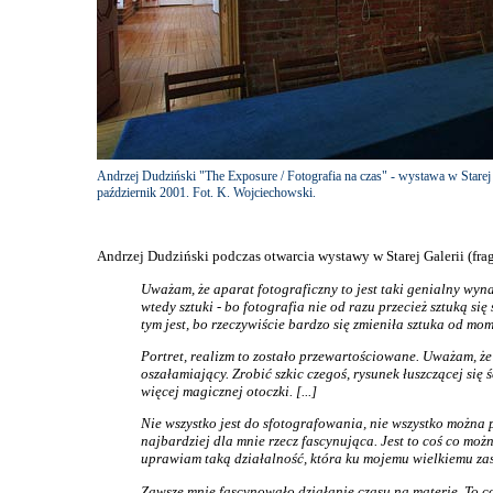
Andrzej Dudziński "The Exposure / Fotografia na czas" - wystawa w Starej
październik 2001. Fot. K. Wojciechowski.
Andrzej Dudziński podczas otwarcia wystawy w Starej Galerii (fra
Uważam, że aparat fotograficzny to jest taki genialny wyna
wtedy sztuki - bo fotografia nie od razu przecież sztuką si
tym jest, bo rzeczywiście bardzo się zmieniła sztuka od mom
Portret, realizm to zostało przewartościowane. Uważam, że 
oszałamiający. Zrobić szkic czegoś, rysunek łuszczącej się
więcej magicznej otoczki. [...]
Nie wszystko jest do sfotografowania, nie wszystko można p
najbardziej dla mnie rzecz fascynująca. Jest to coś co możn
uprawiam taką działalność, która ku mojemu wielkiemu zask
Zawsze mnie fascynowało działanie czasu na materię. To co