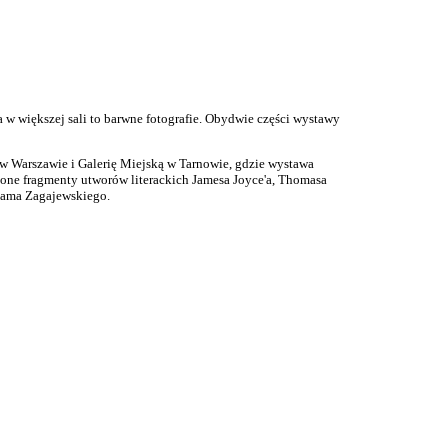
a w większej sali to barwne fotografie. Obydwie części wystawy
w Warszawie i Galerię Miejską w Tarnowie, gdzie wystawa
cione fragmenty utworów literackich Jamesa Joyce'a, Thomasa
dama Zagajewskiego.