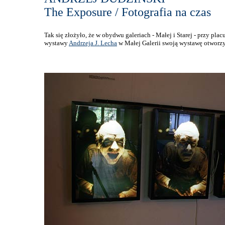
The Exposure / Fotografia na czas
Tak się złożyło, że w obydwu galeriach - Małej i Starej - przy p
wystawy
Andrzeja J. Lecha
w Małej Galerii swoją wystawę otworz