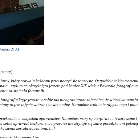
 Galerii ZPAF,
gmenty):
lazek, który pozwala każdemu przeistoczyć się w artystę. Oczywiście takim momente
ę stała - czyli to co okrzyknięto jeszcze pod koniec XIX wieku: Powstała fotografia 
entu zaistnienia fotografii.
fotografia kryje jeszcze w sobie tak nieograniczone tajemnice, że właściwie sam fa
 ściany to jest zajęcie wtórne i nawet nudne. Natomiast zrobienie zdjęcia tego i p
rzekazać i o wszystkim opowiedzieć. Natomiast mury są cierpliwe i niewzruszone i 
a sobie uprawiać bezkarnie, bo przecież nie zirytuje się stara posadzka ani pęknięt
oczeniu została doceniona. [...]
 czas robi ze wszystkim.