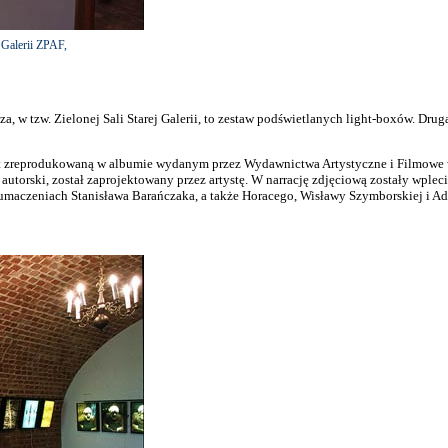
 Galerii ZPAF,
, w tzw. Zielonej Sali Starej Galerii, to zestaw podświetlanych light-boxów. Drug
est zreprodukowaną w albumie wydanym przez Wydawnictwa Artystyczne i Filmowe 
utorski, został zaprojektowany przez artystę. W narrację zdjęciową zostały wple
łumaczeniach Stanisława Barańczaka, a także Horacego, Wisławy Szymborskiej i A