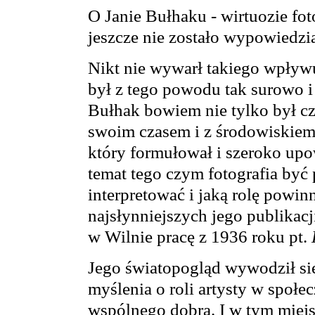
O Janie Bułhaku - wirtuozie fot
jeszcze nie zostało wypowiedzia
Nikt nie wywarł takiego wpływu 
był z tego powodu tak surowo
Bułhak bowiem nie tylko był cz
swoim czasem i z środowiskiem,
który formułował i szeroko upo
temat tego czym fotografia być 
interpretować i jaką rolę powin
najsłynniejszych jego publikac
w Wilnie pracę z 1936 roku pt.
Jego światopogląd wywodził si
myślenia o roli artysty w społec
wspólnego dobra. I w tym miej