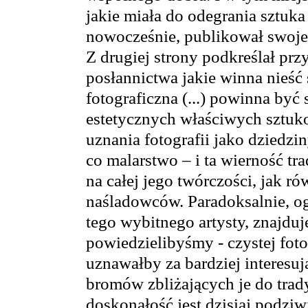
jakie miała do odegrania sztuka 
nowocześnie, publikował swoje 
Z drugiej strony podkreślał pr
posłannictwa jakie winna nieść 
fotograficzna (...) powinna b
estetycznych właściwych sztu
uznania fotografii jako dziedzi
co malarstwo – i ta wierność tra
na całej jego twórczości, jak r
naśladowców. Paradoksalnie, ogl
tego wybitnego artysty, znajduj
powiedzielibyśmy - czystej foto
uznawałby za bardziej interesu
bromów zbliżających je do trad
doskonałość jest dzisiaj podzi