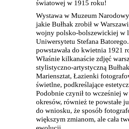
światowej w 1915 roku!
Wystawa w Muzeum Narodowym o
jakie Bułhak zrobił w Warszawi
wojny polsko-bolszewickiej w 
Uniwersytetu Stefana Batorego.
powstawała do kwietnia 1921 r
Właśnie kilkanaście zdjęć war
stylistyczno-artystyczną Bułhak
Mariensztat, Łazienki fotografo
świetlne, podkreślające estety
Podobnie czynił to wcześniej w 
okresów, również te powstałe ju
do wniosku, że sposób fotograf
większym zmianom, ale cała tw
ewolucji.