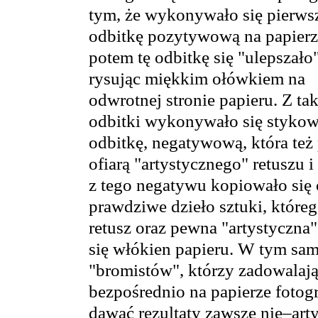
tym, że wykonywało się pierws
odbitkę pozytywową na papierz
potem tę odbitkę się "ulepszało"
rysując miękkim ołówkiem na
odwrotnej stronie papieru. Z tak
odbitki wykonywało się stykow
odbitkę, negatywową, która też
ofiarą "artystycznego" retuszu i
z tego negatywu kopiowało się 
prawdziwe dzieło sztuki, któreg
retusz oraz pewna "artystyczna
się włókien papieru. W tym sa
"bromistów", którzy zadowala
bezpośrednio na papierze fotog
dawać rezultaty zawsze nie–art