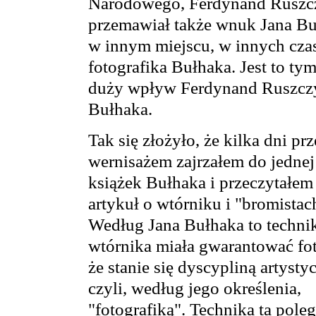
Narodowego, Ferdynand Ruszc
przemawiał także wnuk Jana Buł
w innym miejscu, w innych cza
fotografika Bułhaka. Jest to ty
duży wpływ Ferdynand Ruszczyc
Bułhaka.
Tak się złożyło, że kilka dni pr
wernisażem zajrzałem do jednej
książek Bułhaka i przeczytałem
artykuł o wtórniku i "bromistac
Według Jana Bułhaka to techni
wtórnika miała gwarantować fot
że stanie się dyscypliną artysty
czyli, według jego określenia,
"fotografiką". Technika ta poleg