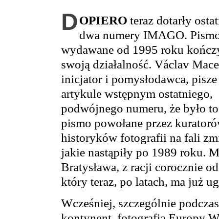
D
OPIERO
teraz dotarły ostat
dwa numery IMAGO. Pism
wydawane od 1995 roku kończ
swoją działalność. Václav Mace
inicjator i pomysłodawca, pisze
artykule wstępnym ostatniego,
podwójnego numeru, że było to
pismo powołane przez kuratoró
historyków fotografii na fali zm
jakie nastąpiły po 1989 roku. 
Bratysława, z racji corocznie o
który teraz, po latach, ma już 
Wcześniej, szczególnie podczas 
kontynent, fotografia Europy W