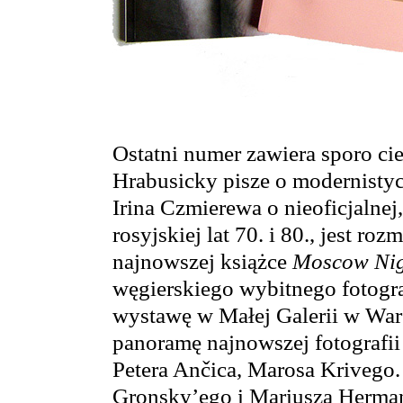
Ostatni numer zawiera sporo ci
Hrabusicky pisze o modernistyczn
Irina Czmierewa o nieoficjalnej
rosyjskiej lat 70. i 80., jest 
najnowszej książce
Moscow Nig
węgierskiego wybitnego fotogra
wystawę w Małej Galerii w War
panoramę najnowszej fotografii 
Petera Ančica, Marosa Krivego.
Gronsky’ego i Mariusza Herman