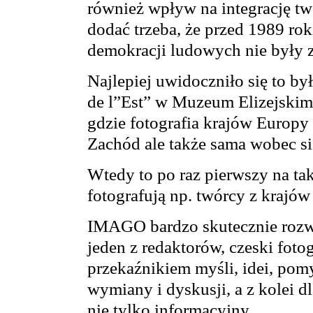
również wpływ na integrację t
dodać trzeba, że przed 1989 ro
demokracji ludowych nie były z
Najlepiej uwidoczniło się to b
de l”Est” w Muzeum Elizejskim
gdzie fotografia krajów Europy
Zachód ale także sama wobec si
Wtedy to po raz pierwszy na ta
fotografują np. twórcy z krajó
IMAGO bardzo skutecznie rozwin
jeden z redaktorów, czeski foto
przekaźnikiem myśli, idei, pomy
wymiany i dyskusji, a z kolei d
nie tylko informacyjny.