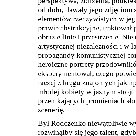
perspektywa, zbliżenia, podkreś
od dołu, dawały jego zdjęciom s
elementów rzeczywistych w jeg
prawie abstrakcyjne, traktował 
obrazie linie i przestrzenie. Ni
artystycznej niezależności i w 
propagandy komunistycznej cor
heroiczne portrety przodownikó
eksperymentował, czego potwier
raczej z kręgu znajomych jak n
młodej kobiety w jasnym stroju
przenikających promieniach sł
scenerię.
Był Rodczenko niewątpliwie wy
rozwinąłby się jego talent, gdyb