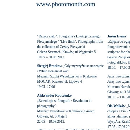
www.photomonth.com
"Drżące ciało". Fotografia z kolekcji Cezarego
Jason Evans
Pieczyńskiego / "Live flesh". Photography from
„Zdjęcia do oglą
the collection of Cezary Pieczynski
fotografowania /
Galeria Starmach, Kraków, ul Węgierska 5
sculpture for ph
19.05 – 30.06.2012
Galeria Związku
Fotografików, K
Siergiej Bratkow
„Gdy mężczyźni są na wojnie
18.05. – 17.06.
/ While men are at war”
Muzeum Sztuki Współczesnej w Krakowie,
Jerzy Lewczyńsk
MOCAK, Kraków ul. Lipowa 4
Jerzy Lewczynsk
19.05.-17.06
Muzeum Narodo
Główny, al. 3 M
Aleksander Rodczenko
18.05. – 1.07.2
„Rewolucja w fotografii / Revolution in
photography”
Ola Walków
„Ma
Muzeum Narodowe w Krakowie, Gmach
chłopak / I’m 2
Główny, Al. 3 Maja 1
almost dumped 
22.05 – 19.08.2012.
WyspArt, Kraków
17.05.-17.06.20