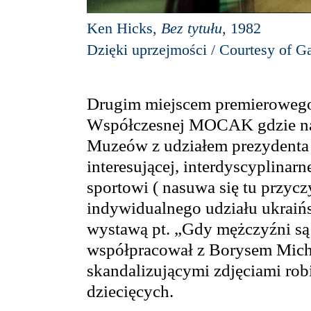
Ken Hicks,
Bez tytułu
, 1982
Dzięki uprzejmości / Courtesy of Ga
Drugim miejscem premierowego
Współczesnej MOCAK gdzie nas
Muzeów z udziałem prezydenta
interesującej, interdyscyplina
sportowi ( nasuwa się tu przy
indywidualnego udziału ukraińs
wystawą pt. „Gdy mężczyźni są
współpracował z Borysem Micha
skandalizującymi zdjęciami ro
dziecięcych.