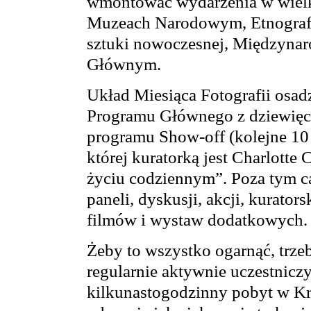
wmontować wydarzenia w wielkic
Muzeach Narodowym, Etnogra
sztuki nowoczesnej, Międzyn
Głównym.
Układ Miesiąca Fotografii osa
Programu Głównego z dziewięc
programu Show-off (kolejne 10 
której kuratorką jest Charlotte 
życiu codziennym”. Poza tym c
paneli, dyskusji, akcji, kurator
filmów i wystaw dodatkowych.
Żeby to wszystko ogarnąć, trze
regularnie aktywnie uczestniczy
kilkunastogodzinny pobyt w Kr