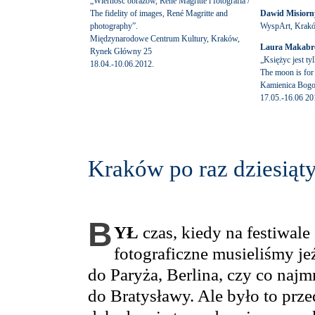
„Wierność obrazów, René Magritte i fotografia /
The fidelity of images, René Magritte and
Dawid Misiorn
photography”.
WyspArt, Kraków
Międzynarodowe Centrum Kultury, Kraków,
Laura Makabr
Rynek Główny 25
„Księżyc jest ty
18.04.-10.06.2012.
The moon is for 
Kamienica Bogor
17.05.-16.06 20
Kraków po raz dziesiąt
B
YŁ
czas, kiedy na festiwale
fotograficzne musieliśmy je
do Paryża, Berlina, czy co najm
do Bratysławy. Ale było to prze