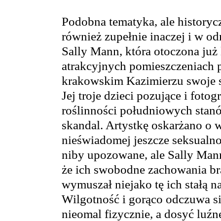
Podobna tematyka, ale historyc
również zupełnie inaczej i w o
Sally Mann, która otoczona już
atrakcyjnych pomieszczeniach 
krakowskim Kazimierzu swoje s
Jej troje dzieci pozujące i foto
roślinności południowych stan
skandal. Artystkę oskarżano o
nieświadomej jeszcze seksualnoś
niby upozowane, ale Sally Ma
że ich swobodne zachowania brał
wymuszał niejako tę ich stałą n
Wilgotność i gorąco odczuwa si
nieomal fizycznie, a dosyć luź