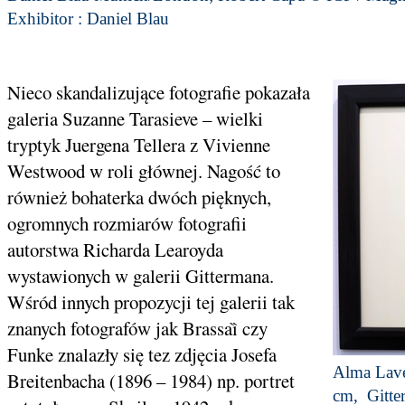
Exhibitor : Daniel Blau
Nieco skandalizujące fotografie pokazała
galeria Suzanne Tarasieve – wielki
tryptyk Juergena Tellera z Vivienne
Westwood w roli głównej. Nagość to
również bohaterka dwóch pięknych,
ogromnych rozmiarów fotografii
autorstwa Richarda Learoyda
wystawionych w galerii Gittermana.
Wśród innych propozycji tej galerii tak
znanych fotografów jak Brassaȉ czy
Funke znalazły się tez zdjęcia Josefa
Alma Lave
Breitenbacha (1896 – 1984) np. portret
cm, Gitte