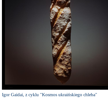
Igor Gaidai, z cyklu "Kosmos ukraińskiego chleba"