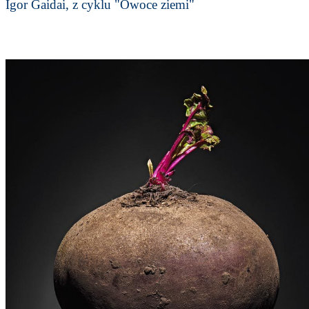
Igor Gaidai, z cyklu "Owoce ziemi"