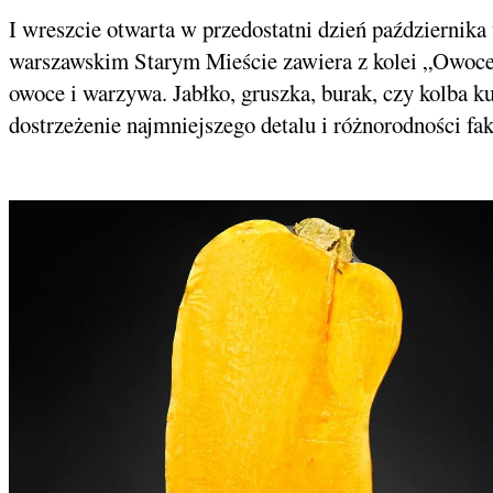
I wreszcie otwarta w przedostatni dzień październik
warszawskim Starym Mieście zawiera z kolei „Owoce
owoce i warzywa. Jabłko, gruszka, burak, czy kolba
dostrzeżenie najmniejszego detalu i różnorodności fa