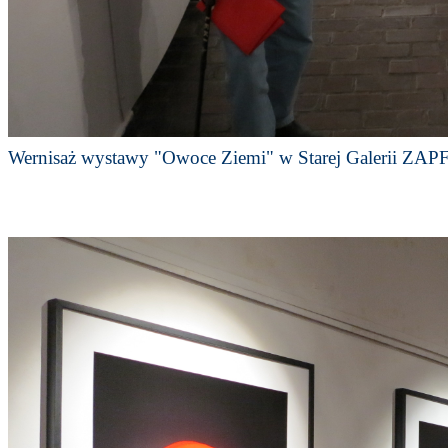
Wernisaż wystawy "Owoce Ziemi" w Starej Galerii ZAPF