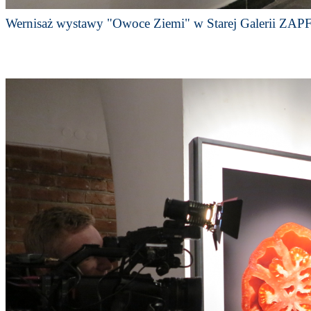
Wernisaż wystawy "Owoce Ziemi" w Starej Galerii ZAPF