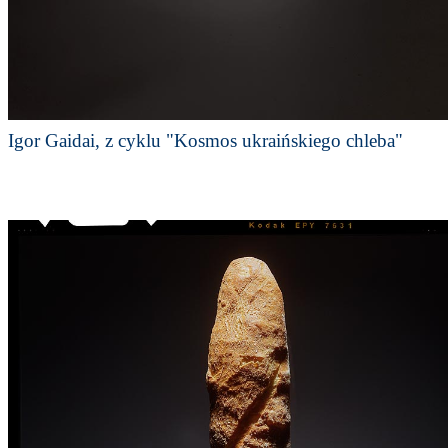
Igor Gaidai, z cyklu "Kosmos ukraińskiego chleba"