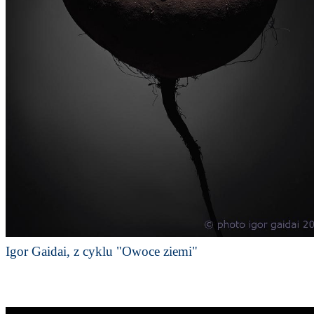
Igor Gaidai, z cyklu "Owoce ziemi"