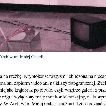
 Archiwum Małej Galerii.
a na rzeźbę. Kryptokonserwatyzm” obliczona na niecałe
lona ani zapisem video ani na kliszy fotograficznej. Z
 niejako krajobraz po bitwie, czyli wnętrze galerii z 
oty róg) i wyłączony mały monitor telewizyjny, na któr
ty. W Archiwum Małej Galerii można także zapoznać si