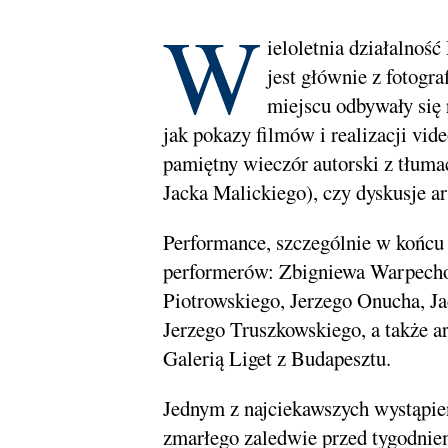
W
ieloletnia działalnoś
jest głównie z fotogr
miejscu odbywały się 
jak pokazy filmów i realizacji vid
pamiętny wieczór autorski z tłu
Jacka Malickiego), czy dyskusje ar
Performance, szczególnie w końcu l
performerów: Zbigniewa Warpecho
Piotrowskiego, Jerzego Onucha, Ja
Jerzego Truszkowskiego, a także a
Galerią Liget z Budapesztu.
Jednym z najciekawszych wystąpie
zmarłego zaledwie przed tygodni