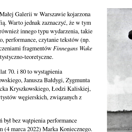
ć Małej Galerii w Warszawie kojarzona
afią. Warto jednak zaznaczyć,
że w tym
również innego typu wydarzenia, takie
eo, performance, czytanie tekstów (np.
maczeniami fragmentów
Finnegans Wake
tystyczno-teoretyczne.
at 70. i 80 to wystąpienia
wskiego, Janusza Bałdygi, Zygmunta
cka Kryszkowskiego, Łodzi Kaliskiej,
rtystów węgierskich, związanych z
ń był bez wątpienia performance
em (4 marca 2022) Marka Koniecznego.