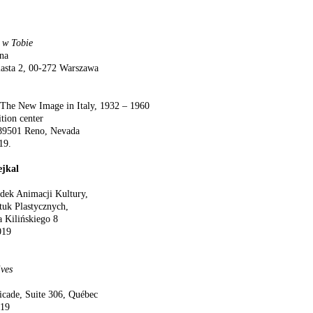
e w Tobie
na
asta 2, 00-272 Warszawa
The New Image in Italy, 1932 – 1960
ition center
, 89501 Reno, Nevada
19.
ejkal
ek Animacji Kultury,
tuk Plastycznych,
a Kilińskiego 8
019
ives
ricade, Suite 306, Québec
019