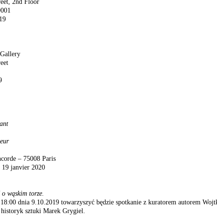
eet, 2nd Floor
0001
019
 Gallery
eet
9
tant
teur
ncorde – 75008 Paris
 19 janvier 2020
 o wąskim torze.
 18:00 dnia 9.10.2019 towarzyszyć będzie spotkanie z kuratorem autorem Wo
historyk sztuki Marek Grygiel.