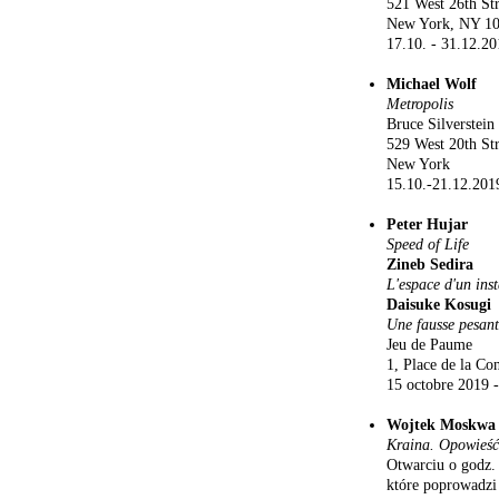
521 West 26th Str
New York, NY 1
17.10. - 31.12.2
Michael Wolf
Metropolis
Bruce Silverstein
529 West 20th Str
New York
15.10.-21.12.201
Peter Hujar
Speed of Life
Zineb Sedira
L'espace d'un ins
Daisuke Kosugi
Une fausse pesan
Jeu de Paume
1, Place de la Co
15 octobre 2019 -
Wojtek Moskwa
Kraina. Opowieść
Otwarciu o godz.
które poprowadzi 