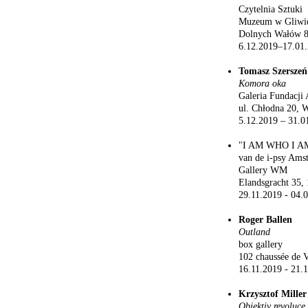
Czytelnia Sztuki
Muzeum w Gliwi
Dolnych Wałów 8
6.12.2019–17.01
Tomasz Szerszeń
Komora oka
Galeria Fundacji 
ul. Chłodna 20, 
5.12.2019 – 31.0
"I AM WHO I A
van de i-psy Amst
Gallery WM
Elandsgracht 35
29.11.2019 - 04.
Roger Ballen
Outland
box gallery
102 chaussée de V
16.11.2019 - 21.
Krzysztof Miller
Objektiv revoluce