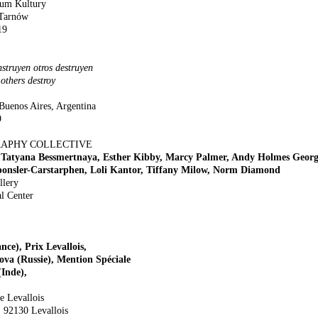
rum Kultury
 Tarnów
19
struyen otros destruyen
others destroy
Buenos Aires, Argentina
9
APHY COLLECTIVE
Tatyana Bessmertnaya, Esther Kibby, Marcy Palmer, Andy Holmes Georg
onsler-Carstarphen, Loli Kantor, Tiffany Milow, Norm Diamond
llery
l Center
nce), Prix Levallois,
ova (Russie), Mention Spéciale
(Inde),
de Levallois
, 92130 Levallois