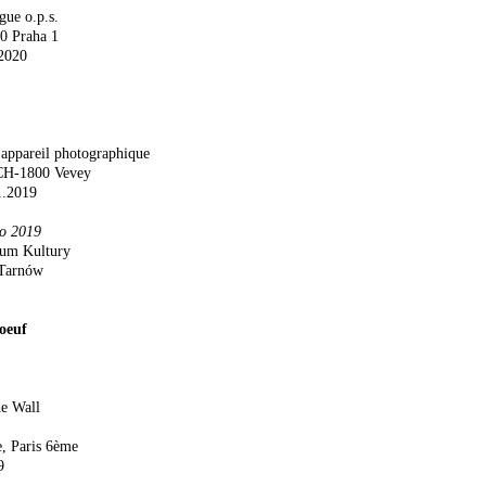
gue o.p.s.
00 Praha 1
.2020
’appareil photographique
 CH-1800 Vevey
1.2019
to 2019
rum Kultury
 Tarnów
oeuf
e Wall
e, Paris 6ème
9