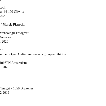
cach
a, 44-100 Gliwice
.2020
/
Marek Piasecki
Archeologii Fotografii
Warszawa
1.2020
M"
erdam Open Atelier kunstenaars group exhibition
, 1016TN Amsterdam.
01.2020
leurgat - 1050 Bruxelles
12.2019