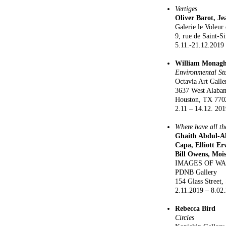
Vertiges
Oliver Barot, J
Galerie le Voleur
9, rue de Saint-S
5.11.-21.12.2019
William Monag
Environmental St
Octavia Art Galle
3637 West Alabam
Houston, TX 770
2.11 – 14.12. 20
Where have all th
Ghaith Abdul-Ah
Capa, Elliott Er
Bill Owens, Moi
IMAGES OF W
PDNB Gallery
154 Glass Street,
2.11.2019 – 8.02
Rebecca Bird
Circles