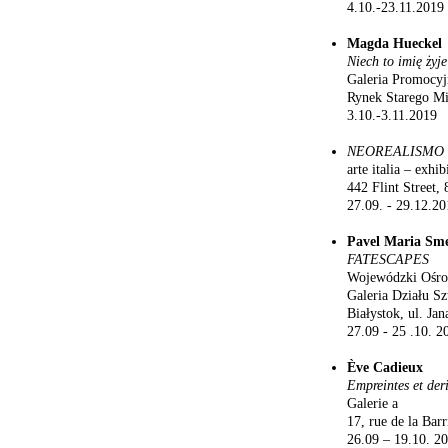
4.10.-23.11.2019
Magda Hueckel
Niech to imię żyj
Galeria Promocyj
Rynek Starego Mi
3.10.-3.11.2019
NEOREALISMO
arte italia – exhib
442 Flint Street
27.09. - 29.12.20
Pavel Maria Sm
FATESCAPES
Wojewódzki Ośrod
Galeria Działu Sz
Białystok, ul. Jan
27.09 - 25 .10. 2
Ève Cadieux
Empreintes et der
Galerie a
17, rue de la Bar
26.09 – 19.10. 2