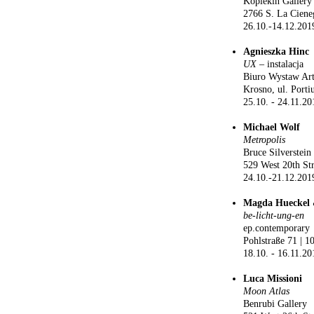
Kopiekin Gallery
2766 S. La Ciene
26.10.-14.12.201
Agnieszka Hinc
UX
– instalacja
Biuro Wystaw Art
Krosno, ul. Porti
25.10. - 24.11.20
Michael Wolf
Metropolis
Bruce Silverstein
529 West 20th St
24.10.-21.12.201
Magda Hueckel 
be-licht-ung-en
ep.contemporary
Pohlstraße 71 | 1
18.10. - 16.11.20
Luca Missioni
Moon Atlas
Benrubi Gallery