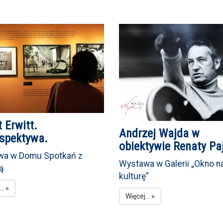
t Erwitt.
Andrzej Wajda w
ospektywa.
obiektywie Renaty Pa
wa w Domu Spotkań z
Wystawa w Galerii „Okno n
ią
kulturę”
.. »
Więcej... »