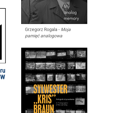
Grzegorz Rogala -
Moja
pamięć analogowa
oru
SW