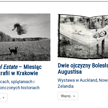
Dwie ojczyzny Boles
l Estate
– Miesiąc
Augustisa
rafii w Krakowie
Wystawa w Auckland, Now
cach, splątaniach i
Zelandia
ończonych historiach
Więcej... »
.. »