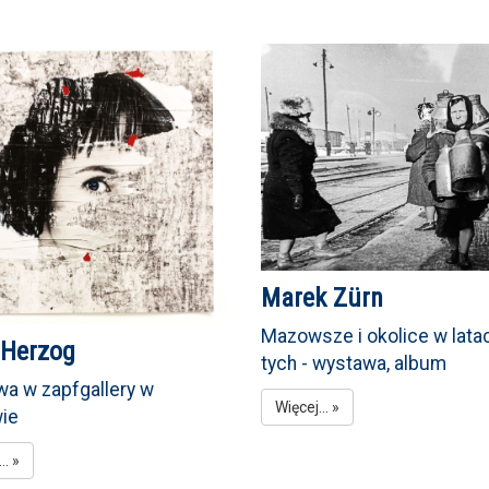
Marek Zürn
Mazowsze i okolice w lata
 Herzog
tych - wystawa, album
a w zapfgallery w
Więcej... »
ie
.. »