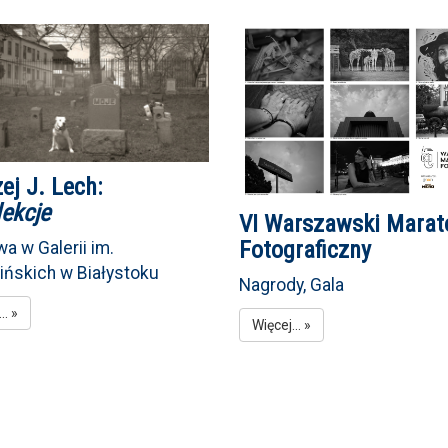
ej J. Lech:
lekcje
VI Warszawski Marat
Fotograficzny
a w Galerii im.
ińskich w Białystoku
Nagrody, Gala
.. »
Więcej... »