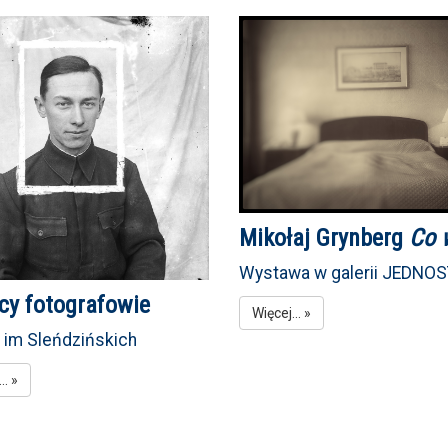
Mikołaj Grynberg
Co 
Wystawa w galerii JEDNO
cy fotografowie
Więcej... »
a im Sleńdzińskich
.. »