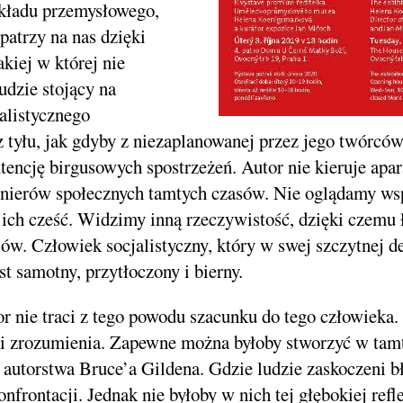
kładu przemysłowego,
patrzy na nas dzięki
iej w której nie
udzie stojący na
alistycznego
z tyłu, jak gdyby z niezaplanowanej przez jego twórcó
encję birgusowych spostrzeżeń. Autor nie kieruje apara
ynierów społecznych tamtych czasów. Nie oglądamy w
ich cześć. Widzimy inną rzeczywistość, dzięki czemu 
ów. Człowiek socjalistyczny, który w swej szczytnej de
st samotny, przytłoczony i bierny.
or nie traci z tego powodu szacunku do tego człowiek
ii i zrozumienia. Zapewne można byłoby stworzyć w ta
 autorstwa Bruce’a Gildena. Gdzie ludzie zaskoczeni b
frontacji. Jednak nie byłoby w nich tej głębokiej refle