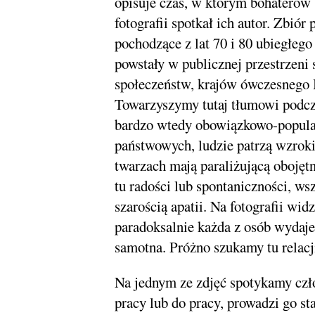
opisuje czas, w którym bohaterów
fotografii spotkał ich autor. Zbiór
pochodzące z lat 70 i 80 ubiegłeg
powstały w publicznej przestrzeni 
społeczeństw, krajów ówczesnego
Towarzyszymy tutaj tłumowi podc
bardzo wtedy obowiązkowo-popula
państwowych, ludzie patrzą wzroki
twarzach mają paraliżującą obojęt
tu radości lub spontaniczności, wsz
szarością apatii. Na fotografii wid
paradoksalnie każda z osób wydaje
samotna. Próżno szukamy tu relacj
Na jednym ze zdjęć spotykamy czł
pracy lub do pracy, prowadzi go st