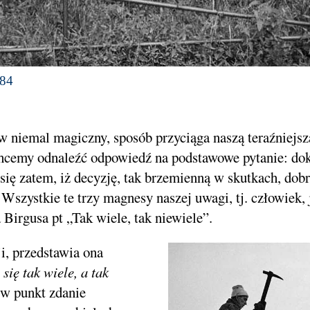
984
 w niemal magiczny, sposób przyciąga naszą teraźniejsz
hcemy odnaleźć odpowiedź na podstawowe pytanie: do
ię zatem, iż decyzję, tak brzemienną w skutkach, dobr
szystkie te trzy magnesy naszej uwagi, tj. człowiek, j
Birgusa pt „Tak wiele, tak niewiele”.
i, przedstawia ona
się tak wiele, a tak
e w punkt zdanie