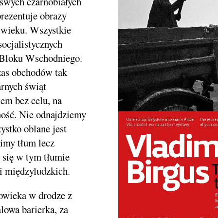
 swych czarnobiałych
 prezentuje obrazy
o wieku. Wszystkie
socjalistycznych
 Bloku Wschodniego.
zas obchodów tak
rnych świąt
em bez celu, na
ność. Nie odnajdziemy
ystko oblane jest
zimy tłum lecz
 się w tym tłumie
i międzyludzkich.
owieka w drodze z
alowa barierka, za