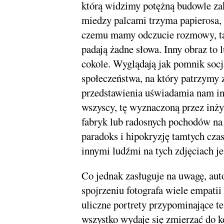
którą widzimy potężną budowle za
miedzy palcami trzyma papierosa, 
czemu mamy odczucie rozmowy, tak
padają żadne słowa. Inny obraz to l
cokole. Wyglądają jak pomnik socj
społeczeństwa, na który patrzymy 
przedstawienia uświadamia nam int
wszyscy, tę wyznaczoną przez inż
fabryk lub radosnych pochodów na 
paradoks i hipokryzję tamtych czas
innymi ludźmi na tych zdjęciach je
Co jednak zasługuje na uwagę, aut
spojrzeniu fotografa wiele empat
uliczne portrety przypominające te
wszystko wydaje się zmierzać do kon