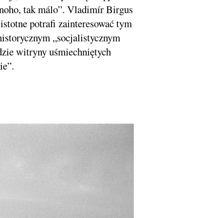
noho, tak málo”. Vladimír Birgus
stotne potrafi zainteresować tym
historycznym „socjalistycznym
gdzie witryny uśmiechniętych
ie”.