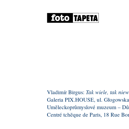
Tak wiele, tak niew
Vladimír Birgus:
Galeria PIX.HOUSE, ul. Głogowska 3
Uměleckoprůmyslové muzeum – Dům U
Centré tchēque de Paris, 18 Rue Bona