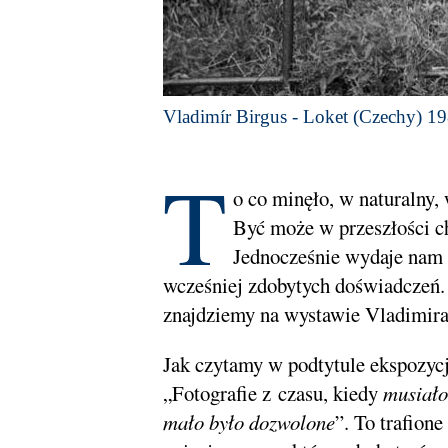
Vladimír Birgus - Loket (Czechy) 1
T
o co minęło, w naturalny,
Być może w przeszłości c
Jednocześnie wydaje nam s
wcześniej zdobytych doświadczeń. W
znajdziemy na wystawie Vladimira 
Jak czytamy w podtytule ekspozycj
„Fotografie z czasu, kiedy
musiało 
mało było dozwolone
”. To trafion