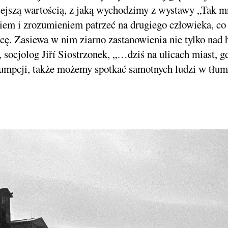
iejszą wartością, z jaką wychodzimy z wystawy „Tak m
em i zrozumieniem patrzeć na drugiego człowieka, co i
ę. Zasiewa w nim ziarno zastanowienia nie tylko nad 
 socjolog Jiří Siostrzonek, „…dziś na ulicach miast, 
sumpcji, także możemy spotkać samotnych ludzi w tłum