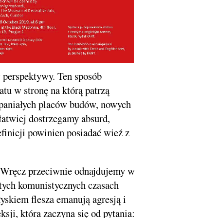
w perspektywy. Ten sposób
tu w stronę na którą patrzą
spaniałych placów budów, nowych
łatwiej dostrzegamy absurd,
finicji powinien posiadać wieź z
a. Wręcz przeciwnie odnajdujemy w
mtych komunistycznych czasach
łyskiem flesza emanują agresją i
ksji, która zaczyna się od pytania: