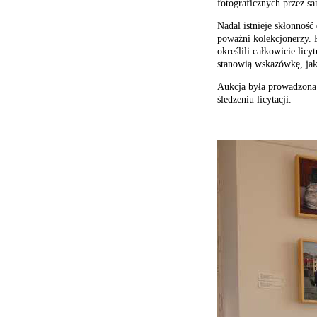
fotograficznych przez s
Nadal istnieje skłonność
poważni kolekcjonerzy. 
określili całkowicie lic
stanowią wskazówkę, jak
Aukcja była prowadzona 
śledzeniu licytacji.