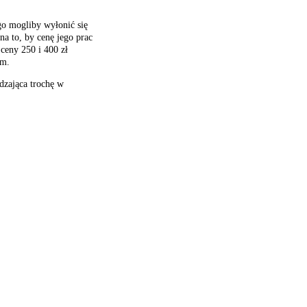
go mogliby wyłonić się
a to, by cenę jego prac
 ceny 250 i 400 zł
ym.
dzająca trochę w