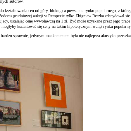
amych autorów.
 do kształtowania cen od góry, blokująca powstanie rynku popularnego, z które
Podczas grudniowej aukcji w Rempexie tylko Zbigniew Reszka zdecydował się n
ytujący, ustalając cenę wywoławczą na 1 zł. Być może uzyskane przez jego prace
 mogłyby kształtować się ceny na takim hipotetycznym wciąż rynku popularn
bardzo sprawnie, jedynym mankamentem była nie najlepsza akustyka przeszka