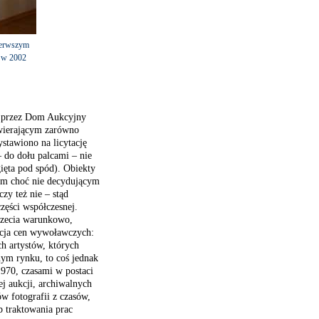
ierwszym
W w 2002
a przez Dom Aukcyjny
wierającym zarówno
stawiono na licytację
 do dołu palcami – nie
agięta pod spód). Obiekty
wym choć nie decydującym
zy też nie – stąd
zęści współczesnej.
trzecia warunkowo,
acja cen wywoławczych:
h artystów, których
nym rynku, to coś jednak
1970, czasami w postaci
j aukcji, archiwalnych
w fotografii z czasów,
 traktowania prac