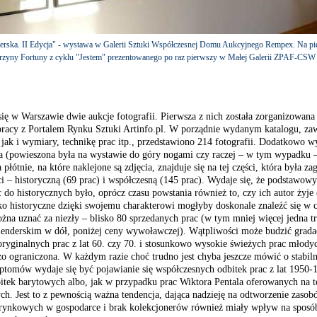
nerska. II Edycja" - wystawa w Galerii Sztuki Współczesnej Domu Aukcyjnego Rempex. Na p
tarzyny Fortuny z cyklu "Jestem" prezentowanego po raz pierwszy w Małej Galerii ZPAF-CS
ę w Warszawie dwie aukcje fotografii. Pierwsza z nich została zorganizowan
acy z Portalem Rynku Sztuki Artinfo.pl. W porządnie wydanym katalogu, za
jak i wymiary, technikę prac itp., przedstawiono 214 fotografii. Dodatkowo wy
 (powieszona była na wystawie do góry nogami czy raczej – w tym wypadku –
płótnie, na które naklejone są zdjęcia, znajduje się na tej części, która była z
ci – historyczną (69 prac) i współczesną (145 prac). Wydaje się, że podstawo
c do historycznych było, oprócz czasu powstania również to, czy ich autor żyje c
ko historyczne dzięki swojemu charakterowi mogłyby doskonale znaleźć się w c
żna uznać za niezły – blisko 80 sprzedanych prac (w tym mniej więcej jedna 
lenderskim w dół, poniżej ceny wywoławczej). Wątpliwości może budzić grad
oryginalnych prac z lat 60. czy 70. i stosunkowo wysokie świeżych prac młodyc
zo ograniczona. W każdym razie choć trudno jest chyba jeszcze mówić o stabil
mptomów wydaje się być pojawianie się współczesnych odbitek prac z lat 1950-
tek barytowych albo, jak w przypadku prac Wiktora Pentala oferowanych na te
 Jest to z pewnością ważna tendencja, dająca nadzieję na odtworzenie zasobó
ynkowych w gospodarce i brak kolekcjonerów również miały wpływ na sposób