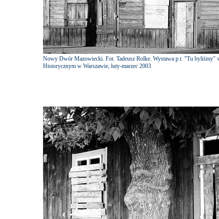
Nowy Dwór Mazowiecki. Fot. Tadeusz Rolke. Wystawa p.t. "Tu byliśmy" 
Historycznym w Warszawie, luty-marzec 2003