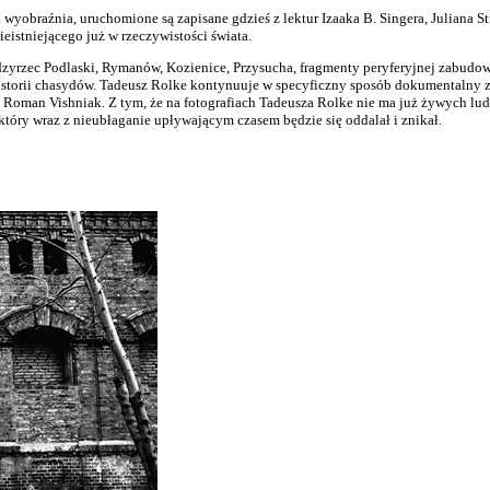
wyobraźnia, uruchomione są zapisane gdzieś z lektur Izaaka B. Singera, Juliana S
ieistniejącego już w rzeczywistości świata.
dzyrzec Podlaski, Rymanów, Kozienice, Przysucha, fragmenty peryferyjnej zabudowy
torii chasydów. Tadeusz Rolke kontynuuje w specyficzny sposób dokumentalny zap
 Roman Vishniak. Z tym, że na fotografiach Tadeusza Rolke nie ma już żywych ludz
który wraz z nieubłaganie upływającym czasem będzie się oddalał i znikał.