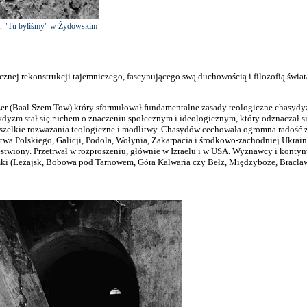
.t. "Tu byliśmy" w Żydowskim
nej rekonstrukcji tajemniczego, fascynującego swą duchowością i filozofią świat
iezer (Baal Szem Tow) który sformułował fundamentalne zasady teologiczne chasyd
zm stał się ruchem o znaczeniu społecznym i ideologicznym, który odznaczał się 
zelkie rozważania teologiczne i modlitwy. Chasydów cechowała ogromna radość życ
twa Polskiego, Galicji, Podola, Wołynia, Zakarpacia i środkowo-zachodniej Ukrai
stwiony. Przetrwał w rozproszeniu, głównie w Izraelu i w USA. Wyznawcy i kontyn
ki (Leżajsk, Bobowa pod Tarnowem, Góra Kalwaria czy Bełz, Międzyboże, Bracław 