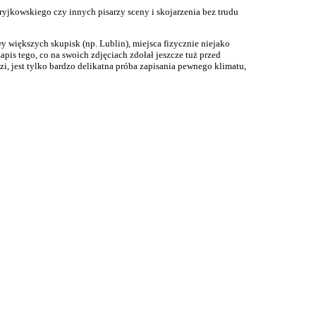
tryjkowskiego czy innych pisarzy sceny i skojarzenia bez trudu
 większych skupisk (np. Lublin), miejsca fizycznie niejako
is tego, co na swoich zdjęciach zdołał jeszcze tuż przed
i, jest tylko bardzo delikatna próba zapisania pewnego klimatu,