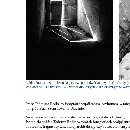
Lublin, brama przy ul. Jezuickiej (z lewej) i podwórko przy ul. Grodzkiej (z
Wystawa p.t. "Tu byliśmy" w Żydowskim Instytucie Historycznym w Warsz
Prace Tadeusza Rolke to fotografie współczesne, wykonane w miejsc
np. grób Baal Szem Tova na Ukrainie.
Na zdjęciach utrwalone są małe miejscowości, z dala od głównych s
świata chasydów. Tadeusz Rolke w swoich fotografiach podjął inter
podwórka, fragmenty tzw. małej architektury czy nawet elementy k