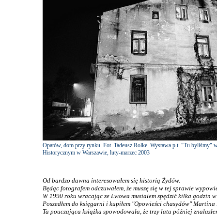
Opatów, dom przy rynku. Fot. Tadeusz Rolke. Wystawa p.t. "Tu byliśmy" 
Historycznym w Warszawie, luty-marzec 2003
Od bardzo dawna interesowałem się historią Żydów.
Będąc fotografem odczuwałem, że muszę się w tej sprawie wypowie
W 1990 roku wracając ze Lwowa musiałem spędzić kilka godzin w
Poszedłem do księgarni i kupiłem "Opowieści chasydów" Martina
Ta pouczająca książka spowodowała, że trzy lata później znalazłe