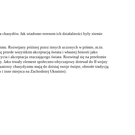
a chasydów. Jak wiadomo terenem ich działalności były ziemie
yzmu. Rozwijany później przez innych uczonych w piśmie, m.in.
przede wszystkim akceptacją świata i własnej historii jako
ia i akceptacja otaczającego świata. Rozwinął się na przełomie
ny. Jako trwały element społeczno-obyczajowy dotrwał do II wojny
uatorzy chasydyzmu mają do dzisiaj swoje święte, obrosłe tradycją
i inne miejsca na Zachodniej Ukrainie).