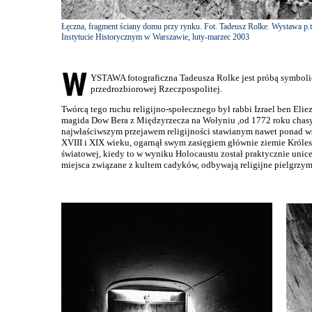
Łęczna, fragment ściany domu przy rynku. Fot. Tadeusz Rolke. Wystawa p
Instytucie Historycznym w Warszawie, luty-marzec 2003
YSTAWA fotograficzna Tadeusza Rolke jest próbą symbolicz
przedrozbiorowej Rzeczpospolitej.
Twórcą tego ruchu religijno-społecznego był rabbi Izrael ben El
magida Dow Bera z Międzyrzecza na Wołyniu ,od 1772 roku chasydy
najwłaściwszym przejawem religijności stawianym nawet ponad ws
XVIII i XIX wieku, ogarnął swym zasięgiem głównie ziemie Króles
światowej, kiedy to w wyniku Holocaustu został praktycznie unice
miejsca związane z kultem cadyków, odbywają religijne pielgrzym