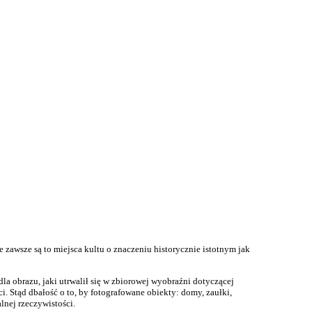
e zawsze są to miejsca kultu o znaczeniu historycznie istotnym jak
dla obrazu, jaki utrwalił się w zbiorowej wyobraźni dotyczącej
i. Stąd dbałość o to, by fotografowane obiekty: domy, zaułki,
lnej rzeczywistości.