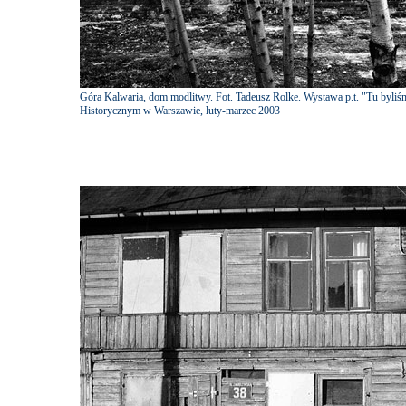
Góra Kalwaria, dom modlitwy. Fot. Tadeusz Rolke. Wystawa p.t. "Tu byli
Historycznym w Warszawie, luty-marzec 2003