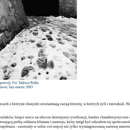
 prawej). Fot. Tadeusz Rolke.
awie, luty-marzec 2003
ach z którymi chasydzi utożsamiają swoją historię, w których żyli i mieszkali. Ni
zlaków, leżące nieco na uboczu dzisiejszej cywilizacji, bardzo charakterystyczne 
esującą próbę oddania klimatu i nastroju, który mógł być udziałem tej społecznośc
rajobrazu - zawierały w sobie coś więcej niż tylko wyimaginowaną warstwę materia