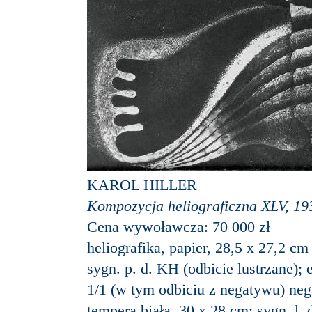
KAROL HILLER
Kompozycja heliograficzna XLV, 19
Cena wywoławcza: 70 000 zł
heliografika, papier, 28,5 x 27,2 cm
sygn. p. d. KH (odbicie lustrzane); 
1/1 (w tym odbiciu z negatywu) neg
tempera biała, 30 x 28 cm; sygn. l. 