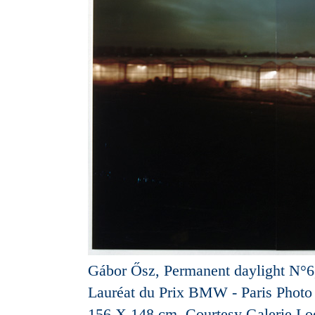
Gábor Ősz, Permanent daylight N°6
Lauréat du Prix BMW - Paris Photo
156 X 148 cm. Courtesy Galerie Loe