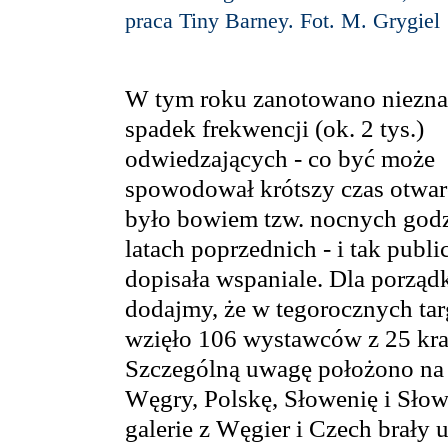
praca Tiny Barney. Fot. M. Grygiel
W tym roku zanotowano niezn
spadek frekwencji (ok. 2 tys.)
odwiedzających - co być może
spowodował krótszy czas otwarc
było bowiem tzw. nocnych godz
latach poprzednich - i tak publ
dopisała wspaniale. Dla porząd
dodajmy, że w tegorocznych tar
wzięło 106 wystawców z 25 kra
Szczególną uwagę położono na 
Węgry, Polskę, Słowenię i Słowa
galerie z Węgier i Czech brały 