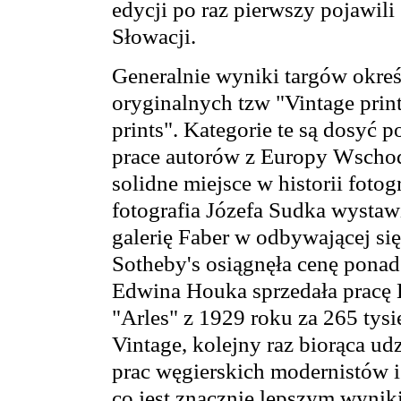
edycji po raz pierwszy pojawili
Słowacji.
Generalnie wyniki targów okreś
oryginalnych tzw "Vintage prin
prints". Kategorie te są dosyć p
prace autorów z Europy Wschod
solidne miejsce w historii fotog
fotografia Józefa Sudka wystaw
galerię Faber w odbywającej si
Sotheby's osiągnęła cenę ponad
Edwina Houka sprzedała pracę
"Arles" z 1929 roku za 265 tys
Vintage, kolejny raz biorąca udz
prac węgierskich modernistów i 
co jest znacznie lepszym wynik