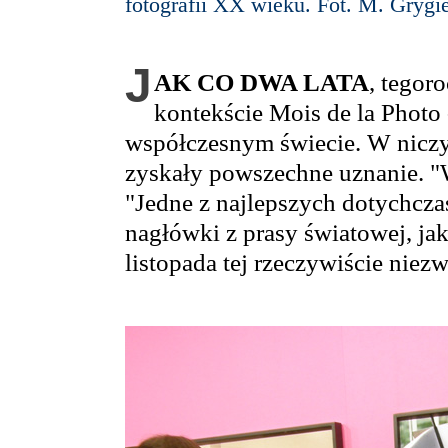
fotografii XX wieku. Fot. M. Grygie
J
AK CO DWA LATA
, tegor
kontekście Mois de la Photo 
współczesnym świecie. W niczy
zyskały powszechne uznanie. "
"Jedne z najlepszych dotychcza
nagłówki z prasy światowej, ja
listopada tej rzeczywiście niez