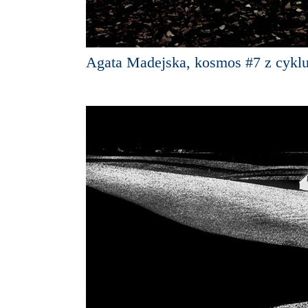
Agata Madejska, kosmos #7 z cykl