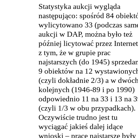
Statystyka aukcji wygląda
następująco: spośród 84 obiek
wylicytowano 33 (podczas sam
aukcji w DAP, można było też
później licytować przez Internet
z tym, że w grupie prac
najstarszych (do 1945) sprzeda
9 obiektów na 12 wystawionyc
(czyli dokładnie 2/3) a w dwóc
kolejnych (1946-89 i po 1990)
odpowiednio 11 na 33 i 13 na 
(czyli 1/3 w obu przypadkach).
Oczywiście trudno jest tu
wyciągać jakieś dalej idące
wnioski – prace najstarsze były