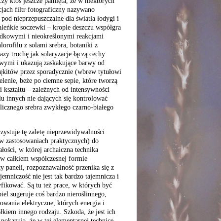
 (czy ktoś jeszcze pamięta, że w niektórych
jach filtr fotograficzny nazywano
pod nieprzepuszczalne dla światła łodygi i
leńkie soczewki – krople deszczu współgra
padkowymi i nieokreślonymi reakcjami
orofilu z solami srebra, botaniki z
azy trochę jak solaryzacje łączą cechy
ymi i ukazują zaskakujące barwy od
ękitów przez sporadycznie (wbrew tytułowi
lenie, beże po ciemne sepie, które tworzą
 i kształtu – zależnych od intensywności
elu innych nie dających się kontrolować
licznego srebra zwykłego czarno-białego
ystuje tę zaletę nieprzewidywalności
w zastosowaniach praktycznych) do
ałości, w której archaiczna technika
ę w całkiem współczesnej formie
y paneli, rozpoznawalność przenika się z
jemniczość nie jest tak bardzo tajemnicza i
syfikować. Są tu też prace, w których być
el sugeruje coś bardzo nieroślinnego,
wania elektryczne, których energia i
ałkiem innego rodzaju. Szkoda, że jest ich
 pokazują, że w tej elementarnej technice