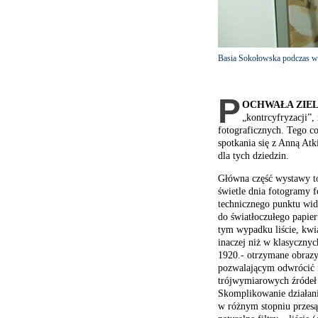
Basia Sokołowska podczas we
P
OCHWAŁA ZIEL
„kontrcyfryzacji”,
fotograficznych. Tego co
spotkania się z Anną Atki
dla tych dziedzin.
Główna część wystawy to
świetle dnia fotogramy f
technicznego punktu wid
do światłoczułego papie
tym wypadku liście, kwi
inaczej niż w klasyczny
1920.- otrzymane obraz
pozwalającym odwrócić 
trójwymiarowych źróde
Skomplikowanie działania
w różnym stopniu przesąc