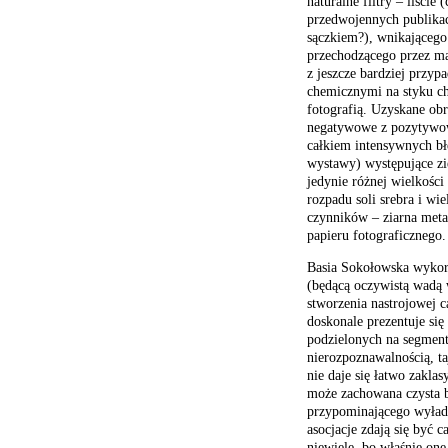
naturalne filtry – liście
przedwojennych publikac
sączkiem?), wnikającego 
przechodzącego przez ma
z jeszcze bardziej przy
chemicznymi na styku chl
fotografią. Uzyskane obr
negatywowe z pozytywow
całkiem intensywnych bł
wystawy) występujące zie
jedynie różnej wielkości
rozpadu soli srebra i wi
czynników – ziarna meta
papieru fotograficznego.
Basia Sokołowska wykorz
(będącą oczywistą wadą 
stworzenia nastrojowej c
doskonale prezentuje si
podzielonych na segment
nierozpoznawalnością, ta
nie daje się łatwo zakla
może zachowana czysta bi
przypominającego wyłado
asocjacje zdają się być c
niewiele, bo właśnie one