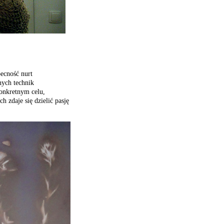
becność nurt
nych technik
konkretnym celu,
h zdaje się dzielić pasję