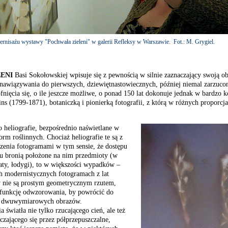
rnisaźu wystawy "Pochwała zieleni" w galerii Refleksy w Warszawie. Fot.: M. Grygiel.
ENI
Basi Sokołowskiej wpisuje się z pewnością w silnie zaznaczający swoją o
 nawiązywania do pierwszych, dziewiętnastowiecznych, później niemal zarzuco
fnięcia się, o ile jeszcze możliwe, o ponad 150 lat dokonuje jednak w bardzo 
ns (1799-1871), botaniczką i pionierką fotografii, z którą w różnych proporcjac
 heliografie, bezpośrednio naświetlane w
orm roślinnych. Chociaż heliografie te są z
zenia fotogramami w tym sensie, że dostępu
ru bronią położone na nim przedmioty (w
aty, łodygi), to w większości wypadków –
ch modernistycznych fotogramach z lat
y nie są prostym geometrycznym rzutem,
funkcję odwzorowania, by powrócić do
ł dwuwymiarowych obrazów.
 światła nie tylko rzucającego cień, ale też
zającego się przez półprzepuszczalne,