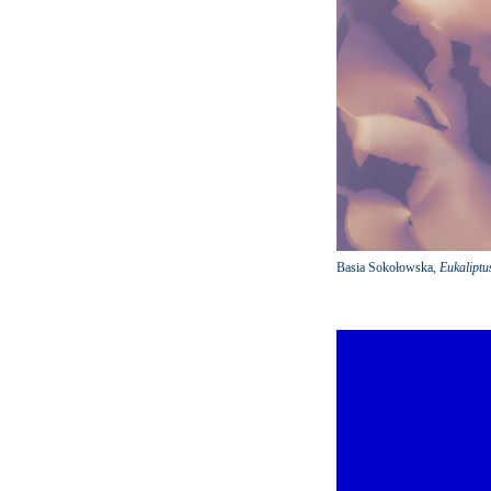
Basia Sokołowska,
Eukaliptu