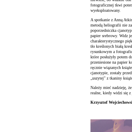
fotograficznej tkwi pote
wyeksploatowany.
A spotkanie z Anną Atki
metodą heliografii nie za
poporzedniczka cjanotypi
papier srebrowy. Widz j
charakterystycznego pięk
tło kreślonych białą kre
rysunkowym a fotografi
które posłużyły potem do
przeniesione na papier 
ręcznie wiązanych książ
cjanotypie, zostały prze
„uszytej” z tkaniny książ
Należy mieć nadzieję, że
realne, kiedy widzi się 
Krzysztof Wojciechows