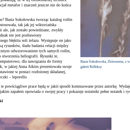
ncjał metafor i znaczeń jeszcze nie do końca
ns? Basia Sokołowska tworząc katalog roślin
stosowała, tak jak jej wiktoriańska
i ale, jak zostało powiedziane, zwykły
ednak nie jest pozbawiony
nego błękitu soli żelaza. Występuje on jako
ską rysunków, śladu badania relacji między
cznym odwzorowaniem tych samych roślin,
 stworzenia heliografii. Rysunki te,
komputerowo, dla nawiązania do formy
Basia Sokołowska,
Dziewanna
, z 
ek, w jakiej Anna Atkins prezentowała swoje
galerii Refleksy
dstawione w postaci rozłożonej składanej,
eczki – leporello.
 te powściągliwe prace będą w jakiś sposób kontnuowane przez autorkę. Wydaje
z jakim zapałem opowiada o swojej pracy i pokazuje notatniki pełne notatek i r
ki