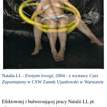
Natalia LL -
Erotyzm trwogi
, 2004 - z wystawy
Czas
Zapamiętany
w CSW Zamek Ujazdowski w Warszawie
Efektownej i bulwersującej pracy Natalii LL pt.