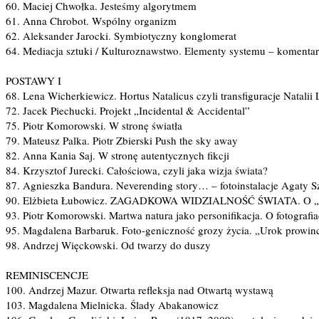
60. Maciej Chwołka. Jesteśmy algorytmem
61. Anna Chrobot. Wspólny organizm
62. Aleksander Jarocki. Symbiotyczny konglomerat
64. Mediacja sztuki / Kulturoznawstwo. Elementy systemu – komenta
POSTAWY I
68. Lena Wicherkiewicz. Hortus Natalicus czyli transfiguracje Natalii
72. Jacek Piechucki. Projekt „Incidental & Accidental”
75. Piotr Komorowski. W stronę światła
79. Mateusz Palka. Piotr Zbierski Push the sky away
82. Anna Kania Saj. W stronę autentycznych fikcji
84. Krzysztof Jurecki. Całościowa, czyli jaka wizja świata?
87. Agnieszka Bandura. Neverending story… – fotoinstalacje Agaty 
90. Elżbieta Łubowicz. ZAGADKOWA WIDZIALNOŚĆ ŚWIATA. O „Ma
93. Piotr Komorowski. Martwa natura jako personifikacja. O fotografi
95. Magdalena Barbaruk. Foto-geniczność grozy życia. „Urok prowincji
98. Andrzej Więckowski. Od twarzy do duszy
REMINISCENCJE
100. Andrzej Mazur. Otwarta refleksja nad Otwartą wystawą
103. Magdalena Mielnicka. Ślady Abakanowicz