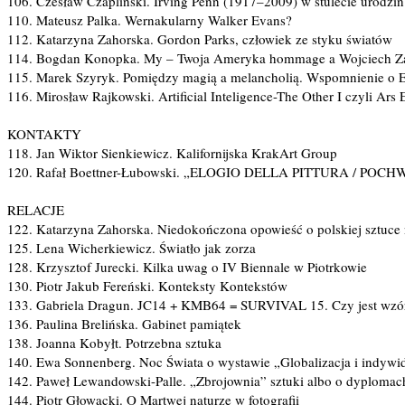
106. Czesław Czapliński. Irving Penn (1917–2009) w stulecie urodzi
110. Mateusz Palka. Wernakularny Walker Evans?
112. Katarzyna Zahorska. Gordon Parks, człowiek ze styku światów
114. Bogdan Konopka. My – Twoja Ameryka hommage a Wojciech Z
115. Marek Szyryk. Pomiędzy magią a melancholią. Wspomnienie o 
116. Mirosław Rajkowski. Artificial Inteligence-The Other I czyli Ars 
KONTAKTY
118. Jan Wiktor Sienkiewicz. Kalifornijska KrakArt Group
120. Rafał Boettner-Łubowski. „ELOGIO DELLA PITTURA / P
RELACJE
122. Katarzyna Zahorska. Niedokończona opowieść o polskiej sztuc
125. Lena Wicherkiewicz. Światło jak zorza
128. Krzysztof Jurecki. Kilka uwag o IV Biennale w Piotrkowie
130. Piotr Jakub Fereński. Konteksty Kontekstów
133. Gabriela Dragun. JC14 + KMB64 = SURVIVAL 15. Czy jest wzór
136. Paulina Brelińska. Gabinet pamiątek
138. Joanna Kobyłt. Potrzebna sztuka
140. Ewa Sonnenberg. Noc Świata o wystawie „Globalizacja i indywi
142. Paweł Lewandowski-Palle. „Zbrojownia” sztuki albo o dyplomac
144. Piotr Głowacki. O Martwej naturze w fotografii