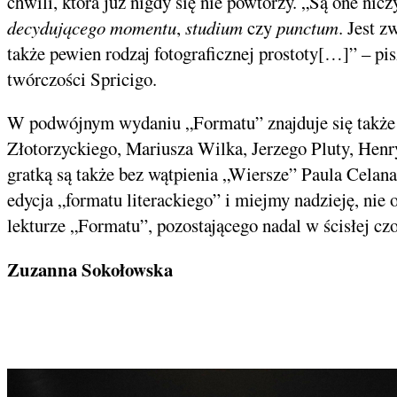
chwili, która już nigdy się nie powtórzy. „Są one ni
decydującego momentu
,
studium
czy
punctum
. Jest z
także pewien rodzaj fotograficznej prostoty[…]” – p
twórczości Spricigo.
W podwójnym wydaniu „Formatu” znajduje się także d
Złotorzyckiego, Mariusza Wilka, Jerzego Pluty, He
gratką są także bez wątpienia „Wiersze” Paula Celan
edycja „formatu literackiego” i miejmy nadzieję, nie o
lekturze „Formatu”, pozostającego nadal w ścisłej cz
Zuzanna Sokołowska