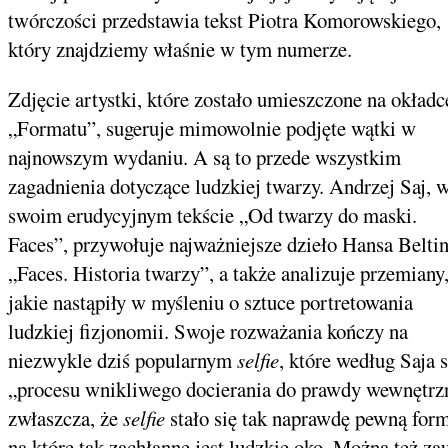
twórczości przedstawia tekst Piotra Komorowskiego,
który znajdziemy właśnie w tym numerze.
Zdjęcie artystki, które zostało umieszczone na okładc
„Formatu”, sugeruje mimowolnie podjęte wątki w
najnowszym wydaniu. A są to przede wszystkim
zagadnienia dotyczące ludzkiej twarzy. Andrzej Saj, 
swoim erudycyjnym tekście „Od twarzy do maski.
Faces”, przywołuje najważniejsze dzieło Hansa Belti
„Faces. Historia twarzy”, a także analizuje przemiany
jakie nastąpiły w myśleniu o sztuce portretowania
ludzkiej fizjonomii. Swoje rozważania kończy na
niezwykle dziś popularnym
selfie
, które według Saja 
„procesu wnikliwego docierania do prawdy wewnętrzn
zwłaszcza, że
selfie
stało się tak naprawdę pewną form
na które tak zachłanne jest ludzkie oko. Można też z