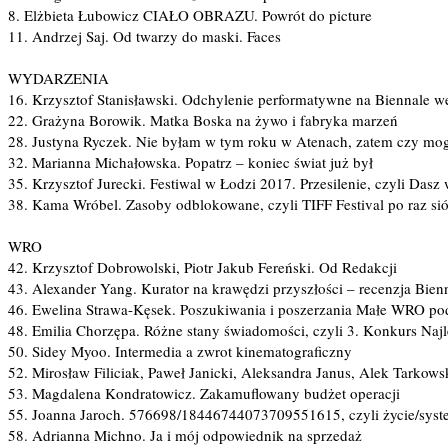
8. Elżbieta Łubowicz CIAŁO OBRAZU. Powrót do picture
11. Andrzej Saj. Od twarzy do maski. Faces
WYDARZENIA
16. Krzysztof Stanisławski. Odchylenie performatywne na Biennale 
22. Grażyna Borowik. Matka Boska na żywo i fabryka marzeń
28. Justyna Ryczek. Nie byłam w tym roku w Atenach, zatem czy m
32. Marianna Michałowska. Popatrz – koniec świat już był
35. Krzysztof Jurecki. Festiwal w Łodzi 2017. Przesilenie, czyli Dasz 
38. Kama Wróbel. Zasoby odblokowane, czyli TIFF Festival po raz s
WRO
42. Krzysztof Dobrowolski, Piotr Jakub Fereński. Od Redakcji
43. Alexander Yang. Kurator na krawędzi przyszłości – recenzja Bi
46. Ewelina Strawa-Kęsek. Poszukiwania i poszerzania Małe WRO po
48. Emilia Chorzępa. Różne stany świadomości, czyli 3. Konkurs N
50. Sidey Myoo. Intermedia a zwrot kinematograficzny
52. Mirosław Filiciak, Paweł Janicki, Aleksandra Janus, Alek Tarkows
53. Magdalena Kondratowicz. Zakamuflowany budżet operacji
55. Joanna Jaroch. 576698/18446744073709551615, czyli życie/syst
58. Adrianna Michno. Ja i mój odpowiednik na sprzedaż