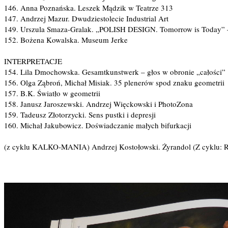
146. Anna Poznańska. Leszek Mądzik w Teatrze 313
147. Andrzej Mazur. Dwudziestolecie Industrial Art
149. Urszula Smaza-Gralak. „POLISH DESIGN. Tomorrow is Today” –
152. Bożena Kowalska. Museum Jerke
INTERPRETACJE
154. Lila Dmochowska. Gesamtkunstwerk – głos w obronie „całości”
156. Olga Ząbroń, Michał Misiak. 35 plenerów spod znaku geometrii
157. B.K. Światło w geometrii
158. Janusz Jaroszewski. Andrzej Więckowski i PhotoZona
159. Tadeusz Złotorzycki. Sens pustki i depresji
160. Michał Jakubowicz. Doświadczanie małych bifurkacji
(z cyklu KALKO-MANIA) Andrzej Kostołowski. Żyrandol (Z cyklu: 